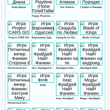
Леди Диана
Три Алмаза
Грядки в Порядке
Poppy Playtime (Попи ПлейТайм)
Project CARS GO
Вархаммер Одиссей
Свадьба по Любви
Blade of Kings
Пятничный вечер Фанкин Сторона Б
Нео: Фрайдей Найт Фанкин
Фрайдей Найт Фанкин на пк
Фрайдей Найт Фанкин на андроид
ФНФ
Хекс Фрайдей Найт Фанкин
Моды: Фрайдей Найт Фанкин
Пятничный вечер Фанкин: Хатсуне Мику