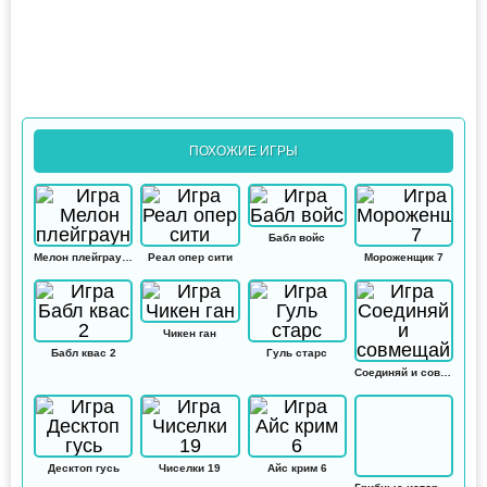
ПОХОЖИЕ ИГРЫ
Бабл войс
Мелон плейграунд
Реал опер сити
Мороженщик 7
Чикен ган
Бабл квас 2
Гуль старс
Соединяй и совмещай
Десктоп гусь
Чиселки 19
Айс крим 6