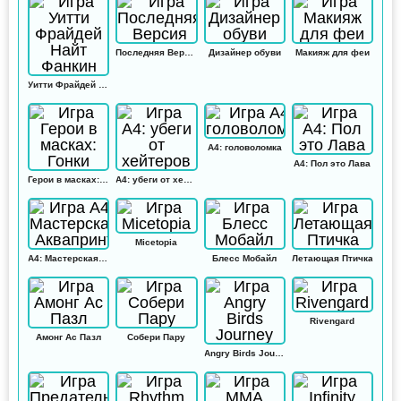
Последняя Версия
Дизайнер обуви
Макияж для феи
Уитти Фрайдей Найт Фанкин
А4: головоломка
А4: Пол это Лава
Герои в масках: Гонки
А4: убеги от хейтеров
Micetopia
А4: Мастерская Аквапринт
Блесс Мобайл
Летающая Птичка
Rivengard
Амонг Ас Пазл
Собери Пару
Angry Birds Journey