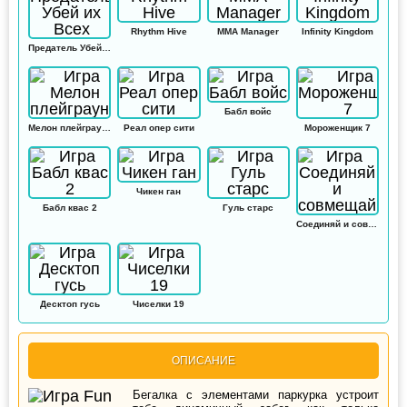
Rhythm Hive
MMA Manager
Infinity Kingdom
Предатель Убей их Всех
Бабл войс
Мелон плейграунд
Реал опер сити
Мороженщик 7
Чикен ган
Бабл квас 2
Гуль старс
Соединяй и совмещай
Десктоп гусь
Чиселки 19
ОПИСАНИЕ
Бегалка с элементами паркурка устроит