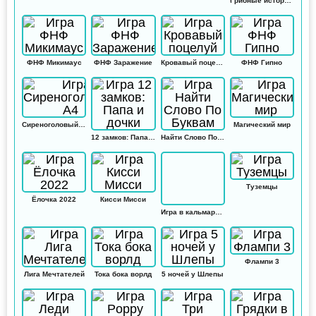
Грибные истории: Кликер
ФНФ Микимаус
ФНФ Заражение
Кровавый поцелуй
ФНФ Гипно
Сиреноголовый А4
Магический мир
12 замков: Папа и дочки
Найти Слово По Буквам
Туземцы
Ёлочка 2022
Кисси Мисси
Игра в кальмара: Амонг ас
Флампи 3
Лига Мечтателей
Тока бока ворлд
5 ночей у Шлепы