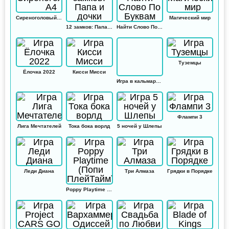
Сиреноголовый А4
Магический мир
12 замков: Папа и дочки
Найти Слово По Буквам
Туземцы
Ёлочка 2022
Кисси Мисси
Игра в кальмара: Амонг ас
Флампи 3
Лига Мечтателей
Тока бока ворлд
5 ночей у Шлепы
Леди Диана
Три Алмаза
Грядки в Порядке
Poppy Playtime (Попи ПлейТайм)