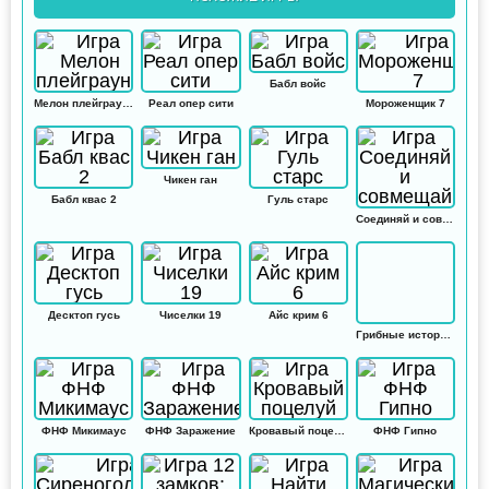
Бабл войс
Мелон плейграунд
Реал опер сити
Мороженщик 7
Чикен ган
Бабл квас 2
Гуль старс
Соединяй и совмещай
Десктоп гусь
Чиселки 19
Айс крим 6
Грибные истории: Кликер
ФНФ Микимаус
ФНФ Заражение
Кровавый поцелуй
ФНФ Гипно