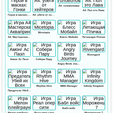
А4: головоломка
А4: Пол это Лава
Герои в масках: Гонки
А4: убеги от хейтеров
Micetopia
А4: Мастерская Аквапринт
Блесс Мобайл
Летающая Птичка
Rivengard
Амонг Ас Пазл
Собери Пару
Angry Birds Journey
Rhythm Hive
MMA Manager
Infinity Kingdom
Предатель Убей их Всех
Бабл войс
Мелон плейграунд
Реал опер сити
Мороженщик 7