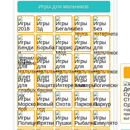
Игры для мальчиков
сод
при
выг