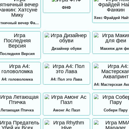
ФНФ
Пятничный вечер Фанкин: Хатсуне Мику
Дизайнер обуви
Макияж для фе
Последняя Версия
А4: головоломка
А4: Пол это Лава
Летающая Птичка
Амонг Ас Пазл
Собери Пару