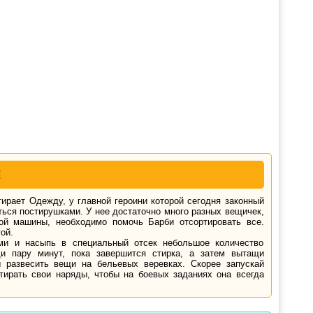
Е
ирает Одежду, у главной героини которой сегодня законный
ться постирушками. У нее достаточно много разных вещичек,
ой машины, необходимо помочь Барби отсортировать все.
ой.
ями и насыпь в специальный отсек небольшое количество
и пару минут, пока завершится стирка, а затем вытащи
 развесить вещи на бельевых веревках. Скорее запускай
ирать свои наряды, чтобы на боевых заданиях она всегда