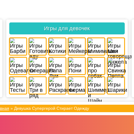
Игры для девочек
вная
»
Девушка Супергерой Стирает Одежду