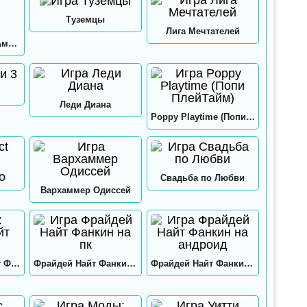
Туземцы
Лига Мечтателей
Игра в кальмара: Амонг ас
Леди Диана
Poppy Playtime (Попи ПлейТайм)
GO
Свадьба по Любви
Вархаммер Одиссей
Нео: Фрайдей Найт Фанкин
Фрайдей Найт Фанкин на пк
Фрайдей Найт Фанкин на андроид