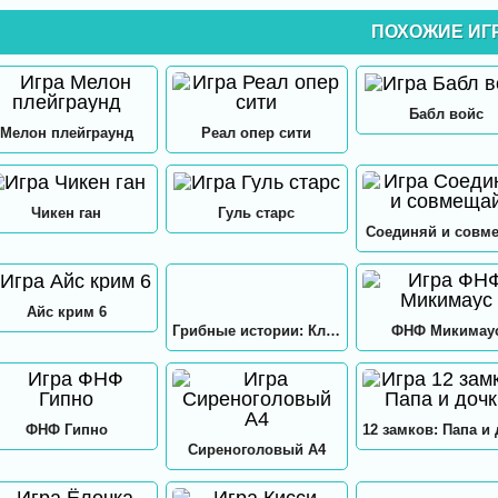
ПОХОЖИЕ ИГ
Бабл войс
Мелон плейграунд
Реал опер сити
Чикен ган
Гуль старс
Соединяй и совм
Айс крим 6
Грибные истории: Кликер
ФНФ Микимау
ФНФ Гипно
Сиреноголовый А4