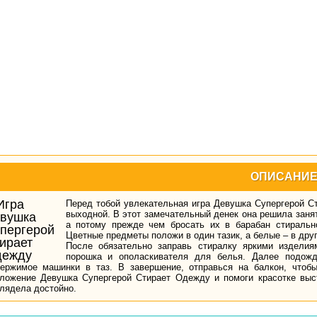
ОПИСАНИ
Перед тобой увлекательная игра Девушка Супергерой Ст
выходной. В этот замечательный денек она решила заня
а потому прежде чем бросать их в барабан стиральн
Цветные предметы положи в один тазик, а белые – в друг
После обязательно заправь стиралку яркими издели
порошка и ополаскивателя для белья. Далее подожд
ержимое машинки в таз. В завершение, отправься на балкон, чтобы
ложение Девушка Супергерой Стирает Одежду и помоги красотке выст
лядела достойно.