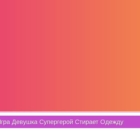
гра Девушка Супергерой Стирает Одежду