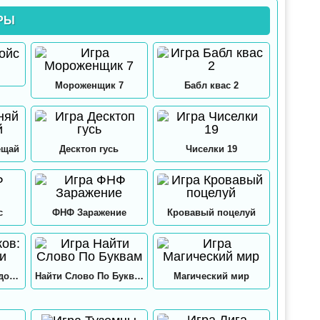
РЫ
Мороженщик 7
Бабл квас 2
ещай
Десктоп гусь
Чиселки 19
с
ФНФ Заражение
Кровавый поцелуй
12 замков: Папа и дочки
Найти Слово По Буквам
Магический мир