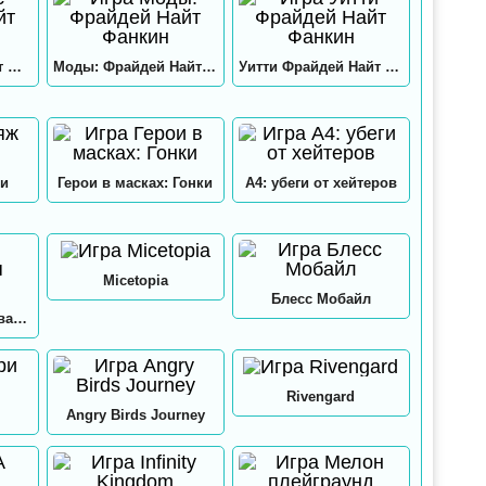
Хекс Фрайдей Найт Фанкин
Моды: Фрайдей Найт Фанкин
Уитти Фрайдей Найт Фанкин
и
Герои в масках: Гонки
А4: убеги от хейтеров
Micetopia
Блесс Мобайл
А4: Мастерская Аквапринт
Rivengard
Angry Birds Journey