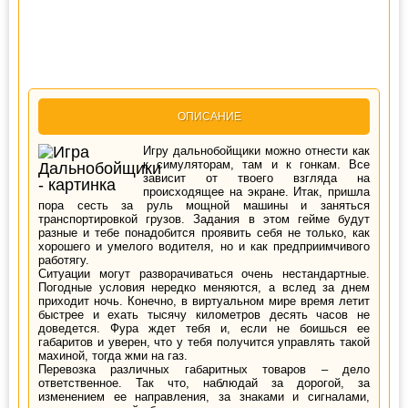
ОПИСАНИЕ
Игру дальнобойщики можно отнести как
к симуляторам, там и к гонкам. Все
зависит от твоего взгляда на
происходящее на экране. Итак, пришла
пора сесть за руль мощной машины и заняться
транспортировкой грузов. Задания в этом гейме будут
разные и тебе понадобится проявить себя не только, как
хорошего и умелого водителя, но и как предприимчивого
работягу.
Ситуации могут разворачиваться очень нестандартные.
Погодные условия нередко меняются, а вслед за днем
приходит ночь. Конечно, в виртуальном мире время летит
быстрее и ехать тысячу километров десять часов не
доведется. Фура ждет тебя и, если не боишься ее
габаритов и уверен, что у тебя получится управлять такой
махиной, тогда жми на газ.
Перевозка различных габаритных товаров – дело
ответственное. Так что, наблюдай за дорогой, за
изменением ее направления, за знаками и сигналами,