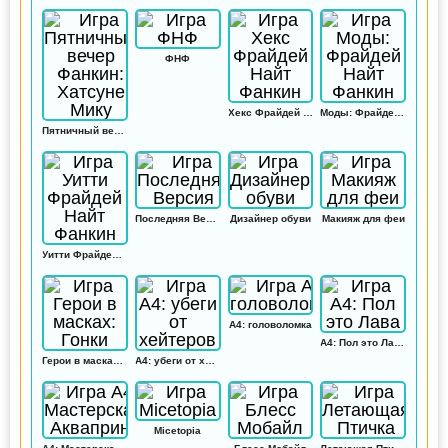
ФНФ
Хекс Фрайдей Найт Фанкин
Моды: Фрайдей Найт Фанкин
Пятничный вечер Фанкин: Хатсуне Мику
Последняя Версия
Дизайнер обуви
Макияж для феи
Уитти Фрайдей Найт Фанкин
А4: головоломка
А4: Пол это Лава
Герои в масках: Гонки
А4: убеги от хейтеров
Micetopia