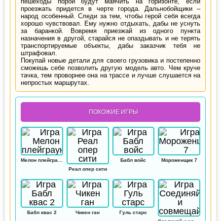
пешеходы порой будут маячить на горизонте, если
проезжать придется в черте города. Дальнобойщики –
народ особенный. Следи за тем, чтобы герой себя всегда
хорошо чувствовал. Ему нужно отдыхать, дабы не уснуть
за баранкой. Вовремя приезжай из одного пункта
назначения в другой, старайся не опаздывать и не терять
транспортируемые объекты, дабы заказчик тебя не
штрафовал.
Покупай новые детали для своего грузовика и постепенно
сможешь себе позволить другую модель авто. Чем круче
тачка, тем проворнее она на трассе и лучше слушается на
непростых маршрутах.
ПОХОЖИЕ ИГРЫ
Мелон плейграунд
Бабл войс
Мороженщик 7
Реал опер сити
Бабл квас 2
Чикен ган
Гуль старс