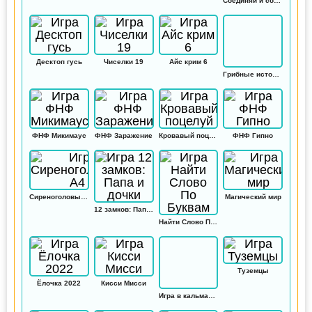
Соединяй и совмещай
Десктоп гусь
Чиселки 19
Айс крим 6
Грибные истории: Кликер
ФНФ Микимаус
ФНФ Заражение
Кровавый поцелуй
ФНФ Гипно
Сиреноголовый А4
Магический мир
12 замков: Папа и дочки
Найти Слово По Буквам
Туземцы
Ёлочка 2022
Кисси Мисси
Игра в кальмара: Амонг ас