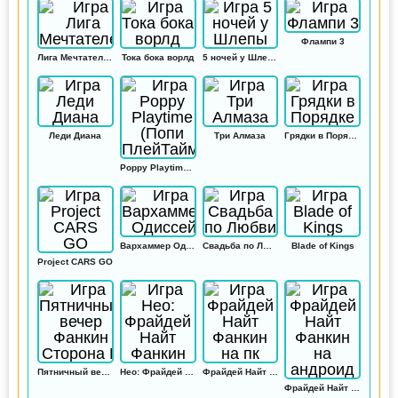
Флампи 3
Лига Мечтателей
Тока бока ворлд
5 ночей у Шлепы
Леди Диана
Три Алмаза
Грядки в Порядке
Poppy Playtime (Попи ПлейТайм)
Вархаммер Одиссей
Свадьба по Любви
Blade of Kings
Project CARS GO
Пятничный вечер Фанкин Сторона Б
Нео: Фрайдей Найт Фанкин
Фрайдей Найт Фанкин на пк
Фрайдей Найт Фанкин на андроид