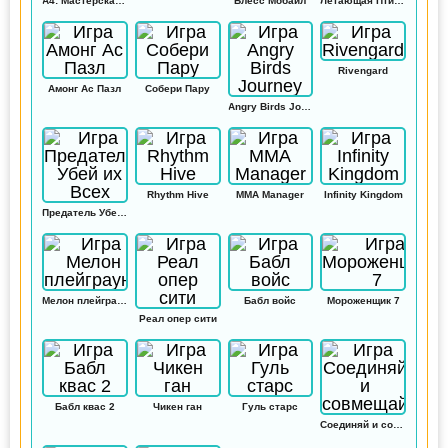
А4: Мастерская Аквапринт
Блесс Мобайл
Летающая Птичка
Rivengard
Амонг Ас Пазл
Собери Пару
Angry Birds Journey
Rhythm Hive
MMA Manager
Infinity Kingdom
Предатель Убей их Всех
Мелон плейграунд
Бабл войс
Мороженщик 7
Реал опер сити
Бабл квас 2
Чикен ган
Гуль старс
Соединяй и совмещай