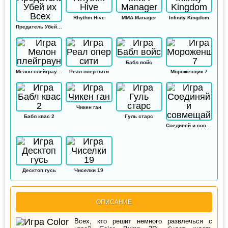
Rhythm Hive
MMA Manager
Infinity Kingdom
Предатель Убей их Всех
Бабл войс
Мелон плейграунд
Реал опер сити
Мороженщик 7
Чикен ган
Бабл квас 2
Гуль старс
Соединяй и совмещай
Десктоп гусь
Чиселки 19
ОПИСАНИЕ
Всех, кто решит немного развлечься с