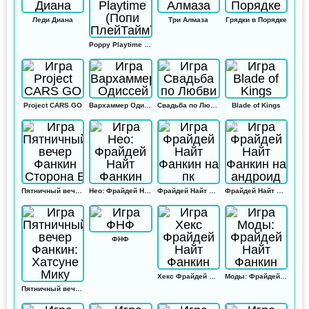
Леди Диана
Три Алмаза
Грядки в Порядке
Poppy Playtime (Попи ПлейТайм)
Project CARS GO
Вархаммер Одиссей
Свадьба по Любви
Blade of Kings
Пятничный вечер Фанкин Сторона Б
Нео: Фрайдей Найт Фанкин
Фрайдей Найт Фанкин на пк
Фрайдей Найт Фанкин на андроид
ФНФ
Хекс Фрайдей Найт Фанкин
Моды: Фрайдей Найт Фанкин
Пятничный вечер Фанкин: Хатсуне Мику