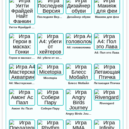
Последняя Версия
Дизайнер обуви
Макияж для феи
Уитти Фрайдей Найт Фанкин
А4: головоломка
А4: Пол это Лава
Герои в масках: Гонки
А4: убеги от хейтеров
Micetopia
А4: Мастерская Аквапринт
Блесс Мобайл
Летающая Птичка
Rivengard
Амонг Ас Пазл
Собери Пару
Angry Birds Journey