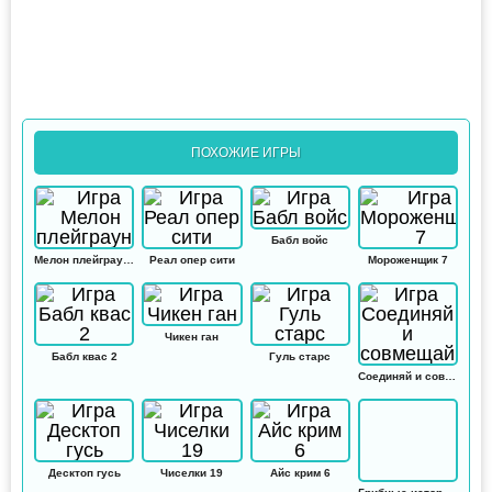
ПОХОЖИЕ ИГРЫ
Бабл войс
Мелон плейграунд
Реал опер сити
Мороженщик 7
Чикен ган
Бабл квас 2
Гуль старс
Соединяй и совмещай
Десктоп гусь
Чиселки 19
Айс крим 6