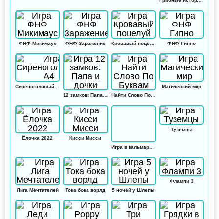
Грибные истории: Кликер
ФНФ Микимаус
ФНФ Заражение
Кровавый поцелуй
ФНФ Гипно
Сиреноголовый А4
Магический мир
12 замков: Папа и дочки
Найти Слово По Буквам
Туземцы
Ёлочка 2022
Кисси Мисси
Игра в кальмара: Амонг ас
Флампи 3
Лига Мечтателей
Тока бока ворлд
5 ночей у Шлепы