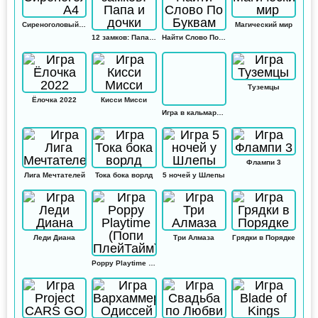
Сиреноголовый А4
Магический мир
12 замков: Папа и дочки
Найти Слово По Буквам
Туземцы
Ёлочка 2022
Кисси Мисси
Игра в кальмара: Амонг ас
Флампи 3
Лига Мечтателей
Тока бока ворлд
5 ночей у Шлепы
Леди Диана
Три Алмаза
Грядки в Порядке
Poppy Playtime (Попи ПлейТайм)