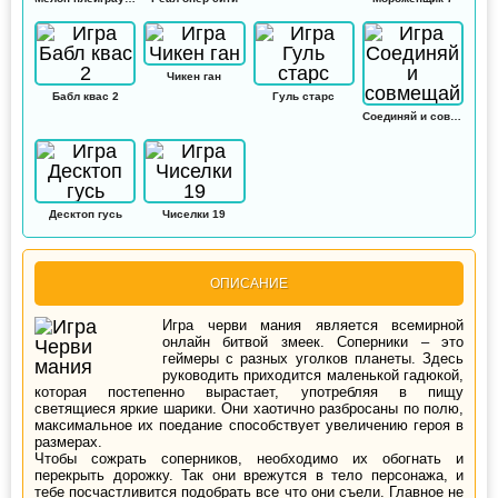
Чикен ган
Бабл квас 2
Гуль старс
Соединяй и совмещай
Десктоп гусь
Чиселки 19
ОПИСАНИЕ
Игра черви мания является всемирной
онлайн битвой змеек. Соперники – это
геймеры с разных уголков планеты. Здесь
руководить приходится маленькой гадюкой,
которая постепенно вырастает, употребляя в пищу
светящиеся яркие шарики. Они хаотично разбросаны по полю,
максимальное их поедание способствует увеличению героя в
размерах.
Чтобы сожрать соперников, необходимо их обогнать и
перекрыть дорожку. Так они врежутся в тело персонажа, и
тебе посчастливится подобрать все что они съели. Главное не