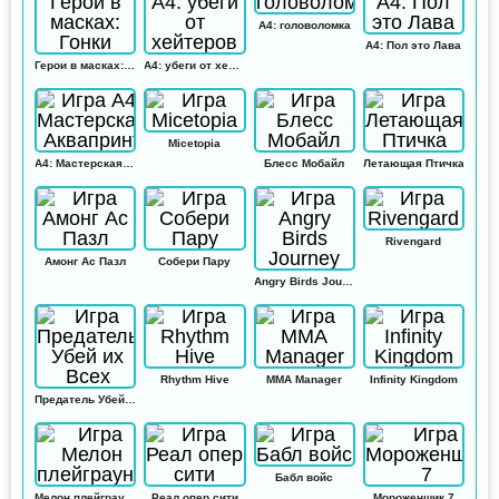
А4: головоломка
А4: Пол это Лава
Герои в масках: Гонки
А4: убеги от хейтеров
Micetopia
А4: Мастерская Аквапринт
Блесс Мобайл
Летающая Птичка
Rivengard
Амонг Ас Пазл
Собери Пару
Angry Birds Journey
Rhythm Hive
MMA Manager
Infinity Kingdom
Предатель Убей их Всех
Бабл войс
Мелон плейграунд
Реал опер сити
Мороженщик 7