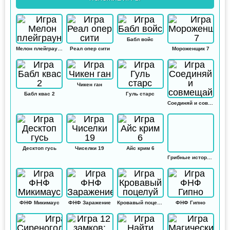
Бабл войс
Мелон плейграунд
Реал опер сити
Мороженщик 7
Чикен ган
Бабл квас 2
Гуль старс
Соединяй и совмещай
Десктоп гусь
Чиселки 19
Айс крим 6
Грибные истории: Кликер
ФНФ Микимаус
ФНФ Заражение
Кровавый поцелуй
ФНФ Гипно