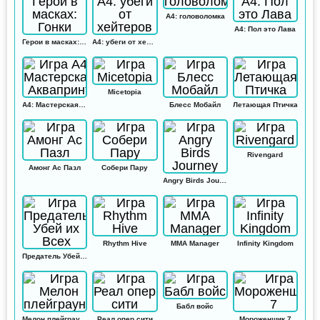
А4: головоломка
А4: Пол это Лава
Герои в масках: Гонки
А4: убеги от хейтеров
Micetopia
А4: Мастерская Аквапринт
Блесс Мобайл
Летающая Птичка
Rivengard
Амонг Ас Пазл
Собери Пару
Angry Birds Journey
Rhythm Hive
MMA Manager
Infinity Kingdom
Предатель Убей их Всех
Бабл войс
Мелон плейграунд
Реал опер сити
Мороженщик 7