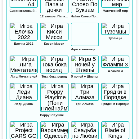
Сиреноголовый А4
Магический мир
12 замков: Папа и дочки
Найти Слово По Буквам
Туземцы
Ёлочка 2022
Кисси Мисси
Игра в кальмара: Амонг ас
Флампи 3
Лига Мечтателей
Тока бока ворлд
5 ночей у Шлепы
Леди Диана
Три Алмаза
Грядки в Порядке
Poppy Playtime (Попи ПлейТайм)