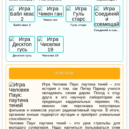
Чикен ган
Бабл квас 2
Гуль старс
Соединяй и совмещай
Десктоп гусь
Чиселки 19
ОПИСАНИЕ
Игра Человек Паук: паутина теней – это
история о том, как Питер Паркер учился
овладевать своим даром. Поход к отцу
друга в его научную лабораторию не
предвещал кардинальных перемен. Но,
именно там персонажа популярных
фильмов и комиксов укусил радиоактивный паучок. В итоге,
организм юноши подвергся мутации и приобрел уникальные
способности.
Человек Паук: паутина теней – это урок стрельбы для
молодого супергероя. Надо научиться пользоваться этим