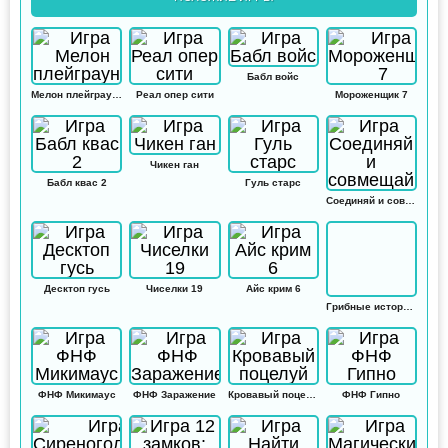
Бабл войс
Мелон плейграунд
Реал опер сити
Мороженщик 7
Чикен ган
Бабл квас 2
Гуль старс
Соединяй и совмещай
Десктоп гусь
Чиселки 19
Айс крим 6
Грибные истории: Кликер
ФНФ Микимаус
ФНФ Заражение
Кровавый поцелуй
ФНФ Гипно