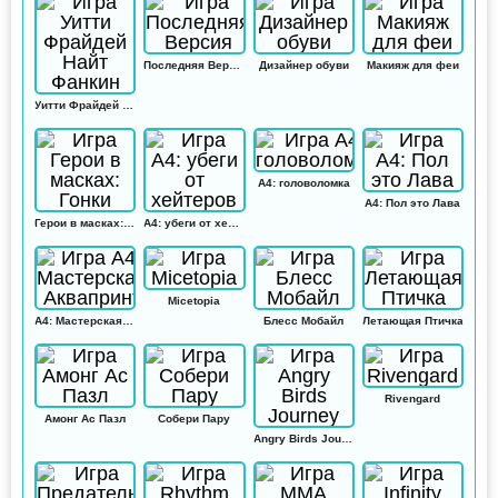
Последняя Версия
Дизайнер обуви
Макияж для феи
Уитти Фрайдей Найт Фанкин
А4: головоломка
А4: Пол это Лава
Герои в масках: Гонки
А4: убеги от хейтеров
Micetopia
А4: Мастерская Аквапринт
Блесс Мобайл
Летающая Птичка
Rivengard
Амонг Ас Пазл
Собери Пару
Angry Birds Journey