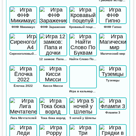
Грибные истории: Кликер
ФНФ Микимаус
ФНФ Заражение
Кровавый поцелуй
ФНФ Гипно
Сиреноголовый А4
Магический мир
12 замков: Папа и дочки
Найти Слово По Буквам
Туземцы
Ёлочка 2022
Кисси Мисси
Игра в кальмара: Амонг ас
Флампи 3
Лига Мечтателей
Тока бока ворлд
5 ночей у Шлепы