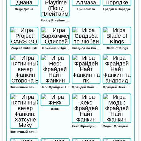
Леди Диана
Три Алмаза
Грядки в Порядке
Poppy Playtime (Попи ПлейТайм)
Project CARS GO
Вархаммер Одиссей
Свадьба по Любви
Blade of Kings
Пятничный вечер Фанкин Сторона Б
Нео: Фрайдей Найт Фанкин
Фрайдей Найт Фанкин на пк
Фрайдей Найт Фанкин на андроид
ФНФ
Хекс Фрайдей Найт Фанкин
Моды: Фрайдей Найт Фанкин
Пятничный вечер Фанкин: Хатсуне Мику