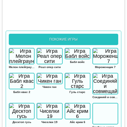
ПОХОЖИЕ ИГРЫ
Бабл войс
Мелон плейграунд
Реал опер сити
Мороженщик 7
Чикен ган
Бабл квас 2
Гуль старс
Соединяй и совмещай
Десктоп гусь
Чиселки 19
Айс крим 6