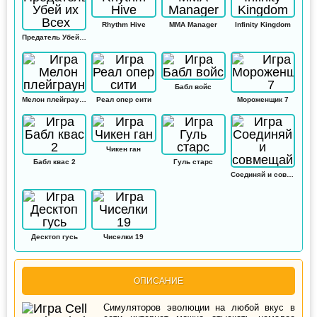
Rhythm Hive
MMA Manager
Infinity Kingdom
Предатель Убей их Всех
Бабл войс
Мелон плейграунд
Реал опер сити
Мороженщик 7
Чикен ган
Бабл квас 2
Гуль старс
Соединяй и совмещай
Десктоп гусь
Чиселки 19
ОПИСАНИЕ
Симуляторов эволюции на любой вкус в