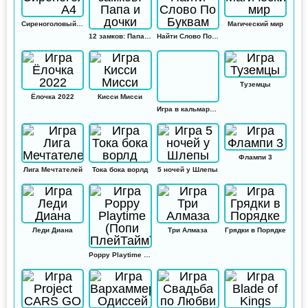
Сиреноголовый А4
Магический мир
12 замков: Папа и дочки
Найти Слово По Буквам
Туземцы
Ёлочка 2022
Кисси Мисси
Игра в кальмара: Амонг ас
Флампи 3
Лига Мечтателей
Тока бока ворлд
5 ночей у Шлепы
Леди Диана
Три Алмаза
Грядки в Порядке
Poppy Playtime (Попи ПлейТайм)