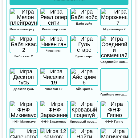
Бабл войс
Мелон плейграунд
Реал опер сити
Мороженщик 7
Чикен ган
Бабл квас 2
Гуль старс
Соединяй и совмещай
Десктоп гусь
Чиселки 19
Айс крим 6
Грибные истории: Кликер
ФНФ Микимаус
ФНФ Заражение
Кровавый поцелуй
ФНФ Гипно