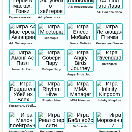
А4: головоломка
А4: Пол это Лава
Герои в масках: Гонки
А4: убеги от хейтеров
Micetopia
А4: Мастерская Аквапринт
Блесс Мобайл
Летающая Птичка
Rivengard
Амонг Ас Пазл
Собери Пару
Angry Birds Journey
Rhythm Hive
MMA Manager
Infinity Kingdom
Предатель Убей их Всех
Бабл войс
Мелон плейграунд
Реал опер сити
Мороженщик 7