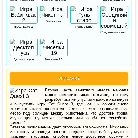
Чикен ган
Бабл квас 2
Гуль старс
Соединяй и совмещай
Десктоп гусь
Чиселки 19
ОПИСАНИЕ
Вторая часть занятного квеста набрала
много положительных отзывов, поэтому
разработчики не упустили шанса хайпануть
и выпустили игру Cat Quest 3, где коты и собаки снова
отражают атаки неприятеля. Здесь сюжет развивается за
место под солнцем между животными, кто достоин трона:
мяукающие пушистые зверьки или особи из семейства
волков?
Сетевое развлечение дает огромные возможности. Исследуй
местность и находи ценные подарки, открывай сундуки и
применяй пассивки, опробуй новое доступное оружие и