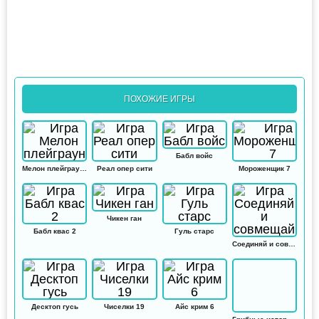
ПОХОЖИЕ ИГРЫ
Бабл войс
Мелон плейграунд
Реал опер сити
Мороженщик 7
Чикен ган
Бабл квас 2
Гуль старс
Соединяй и совмещай
Десктоп гусь
Чиселки 19
Айс крим 6