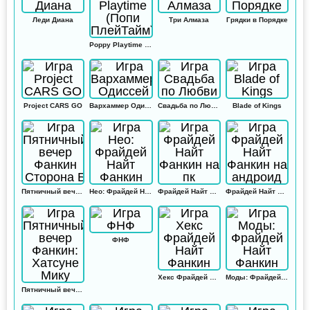
Леди Диана
Три Алмаза
Грядки в Порядке
Poppy Playtime (Попи ПлейТайм)
Project CARS GO
Вархаммер Одиссей
Свадьба по Любви
Blade of Kings
Пятничный вечер Фанкин Сторона Б
Нео: Фрайдей Найт Фанкин
Фрайдей Найт Фанкин на пк
Фрайдей Найт Фанкин на андроид
ФНФ
Хекс Фрайдей Найт Фанкин
Моды: Фрайдей Найт Фанкин
Пятничный вечер Фанкин: Хатсуне Мику