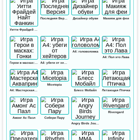
Последняя Версия
Дизайнер обуви
Макияж для феи
Уитти Фрайдей Найт Фанкин
А4: головоломка
А4: Пол это Лава
Герои в масках: Гонки
А4: убеги от хейтеров
Micetopia
А4: Мастерская Аквапринт
Блесс Мобайл
Летающая Птичка
Rivengard
Амонг Ас Пазл
Собери Пару
Angry Birds Journey