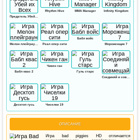
Rhythm Hive
MMA Manager
Infinity Kingdom
Предатель Убей их Всех
Бабл войс
Мелон плейграунд
Реал опер сити
Мороженщик 7
Чикен ган
Бабл квас 2
Гуль старс
Соединяй и совмещай
Десктоп гусь
Чиселки 19
ОПИСАНИЕ
Игра bad piggies HD отличается