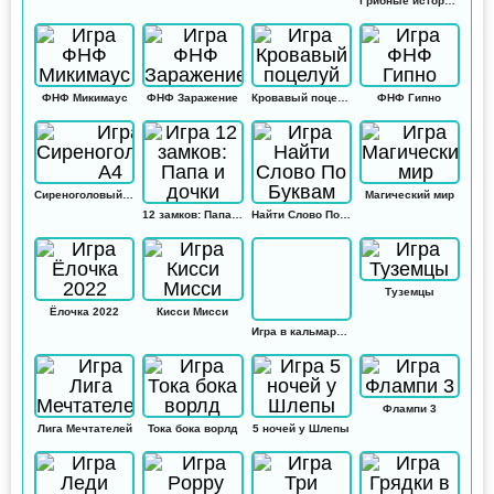
Грибные истории: Кликер
ФНФ Микимаус
ФНФ Заражение
Кровавый поцелуй
ФНФ Гипно
Сиреноголовый А4
Магический мир
12 замков: Папа и дочки
Найти Слово По Буквам
Туземцы
Ёлочка 2022
Кисси Мисси
Игра в кальмара: Амонг ас
Флампи 3
Лига Мечтателей
Тока бока ворлд
5 ночей у Шлепы