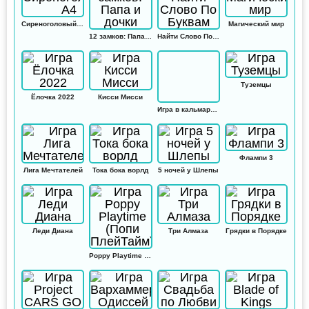
Сиреноголовый А4
Магический мир
12 замков: Папа и дочки
Найти Слово По Буквам
Туземцы
Ёлочка 2022
Кисси Мисси
Игра в кальмара: Амонг ас
Флампи 3
Лига Мечтателей
Тока бока ворлд
5 ночей у Шлепы
Леди Диана
Три Алмаза
Грядки в Порядке
Poppy Playtime (Попи ПлейТайм)