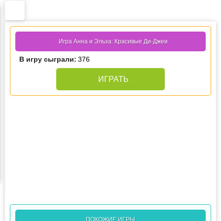
Игра Анна и Эльза: Красивые Ди-Джеи
В игру сыграли:
376
ИГРАТЬ
ПОХОЖИЕ ИГРЫ