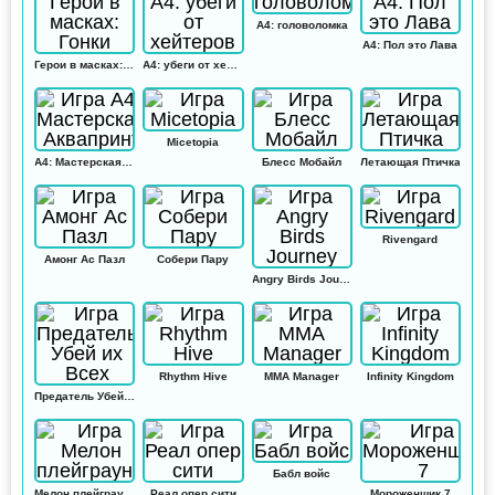
А4: головоломка
А4: Пол это Лава
Герои в масках: Гонки
А4: убеги от хейтеров
Micetopia
А4: Мастерская Аквапринт
Блесс Мобайл
Летающая Птичка
Rivengard
Амонг Ас Пазл
Собери Пару
Angry Birds Journey
Rhythm Hive
MMA Manager
Infinity Kingdom
Предатель Убей их Всех
Бабл войс
Мелон плейграунд
Реал опер сити
Мороженщик 7