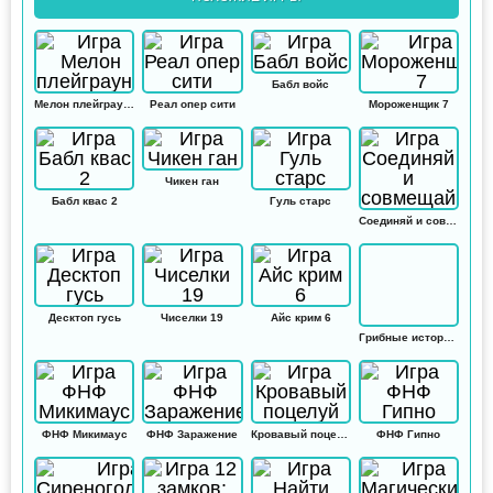
Бабл войс
Мелон плейграунд
Реал опер сити
Мороженщик 7
Чикен ган
Бабл квас 2
Гуль старс
Соединяй и совмещай
Десктоп гусь
Чиселки 19
Айс крим 6
Грибные истории: Кликер
ФНФ Микимаус
ФНФ Заражение
Кровавый поцелуй
ФНФ Гипно