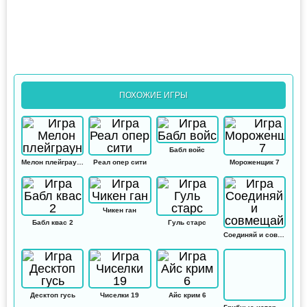
ПОХОЖИЕ ИГРЫ
Бабл войс
Мелон плейграунд
Реал опер сити
Мороженщик 7
Чикен ган
Бабл квас 2
Гуль старс
Соединяй и совмещай
Десктоп гусь
Чиселки 19
Айс крим 6