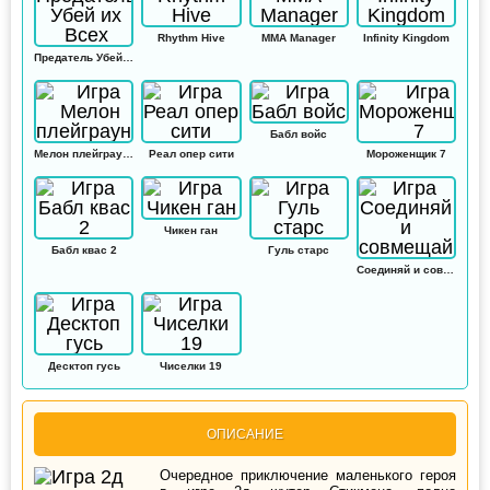
Rhythm Hive
MMA Manager
Infinity Kingdom
Предатель Убей их Всех
Бабл войс
Мелон плейграунд
Реал опер сити
Мороженщик 7
Чикен ган
Бабл квас 2
Гуль старс
Соединяй и совмещай
Десктоп гусь
Чиселки 19
ОПИСАНИЕ
Очередное приключение маленького героя