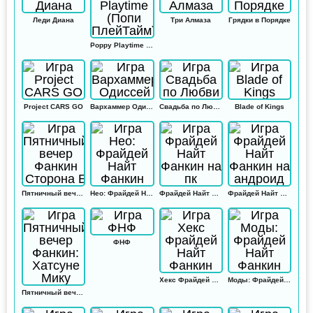
Леди Диана
Три Алмаза
Грядки в Порядке
Poppy Playtime (Попи ПлейТайм)
Project CARS GO
Вархаммер Одиссей
Свадьба по Любви
Blade of Kings
Пятничный вечер Фанкин Сторона Б
Нео: Фрайдей Найт Фанкин
Фрайдей Найт Фанкин на пк
Фрайдей Найт Фанкин на андроид
ФНФ
Хекс Фрайдей Найт Фанкин
Моды: Фрайдей Найт Фанкин
Пятничный вечер Фанкин: Хатсуне Мику