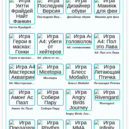
Последняя Версия
Дизайнер обуви
Макияж для феи
Уитти Фрайдей Найт Фанкин
А4: головоломка
А4: Пол это Лава
Герои в масках: Гонки
А4: убеги от хейтеров
Micetopia
А4: Мастерская Аквапринт
Блесс Мобайл
Летающая Птичка
Rivengard
Амонг Ас Пазл
Собери Пару
Angry Birds Journey