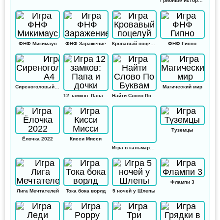
Грибные истории: Кликер
ФНФ Микимаус
ФНФ Заражение
Кровавый поцелуй
ФНФ Гипно
Сиреноголовый А4
Магический мир
12 замков: Папа и дочки
Найти Слово По Буквам
Туземцы
Ёлочка 2022
Кисси Мисси
Игра в кальмара: Амонг ас
Флампи 3
Лига Мечтателей
Тока бока ворлд
5 ночей у Шлепы