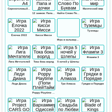
Сиреноголовый А4
Магический мир
12 замков: Папа и дочки
Найти Слово По Буквам
Туземцы
Ёлочка 2022
Кисси Мисси
Игра в кальмара: Амонг ас
Флампи 3
Лига Мечтателей
Тока бока ворлд
5 ночей у Шлепы
Леди Диана
Три Алмаза
Грядки в Порядке
Poppy Playtime (Попи ПлейТайм)