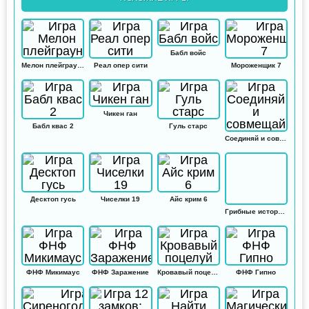
Бабл войс
Мелон плейграунд
Реал опер сити
Мороженщик 7
Чикен ган
Бабл квас 2
Гуль старс
Соединяй и совмещай
Десктоп гусь
Чиселки 19
Айс крим 6
Грибные истории: Кликер
ФНФ Микимаус
ФНФ Заражение
Кровавый поцелуй
ФНФ Гипно