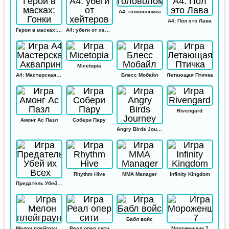
А4: головоломка
А4: Пол это Лава
Герои в масках: Гонки
А4: убеги от хейтеров
Micetopia
А4: Мастерская Аквапринт
Блесс Мобайл
Летающая Птичка
Rivengard
Амонг Ас Пазл
Собери Пару
Angry Birds Journey
Rhythm Hive
MMA Manager
Infinity Kingdom
Предатель Убей их Всех
Бабл войс
Мелон плейграунд
Реал опер сити
Мороженщик 7