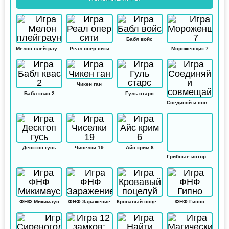
Бабл войс
Мелон плейграунд
Реал опер сити
Мороженщик 7
Чикен ган
Бабл квас 2
Гуль старс
Соединяй и совмещай
Десктоп гусь
Чиселки 19
Айс крим 6
Грибные истории: Кликер
ФНФ Микимаус
ФНФ Заражение
Кровавый поцелуй
ФНФ Гипно