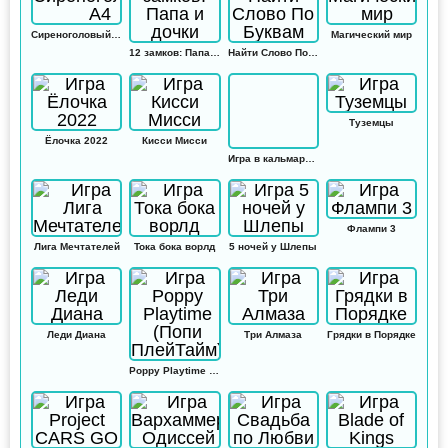
Сиреноголовый А4
Магический мир
12 замков: Папа и дочки
Найти Слово По Буквам
Туземцы
Ёлочка 2022
Кисси Мисси
Игра в кальмара: Амонг ас
Флампи 3
Лига Мечтателей
Тока бока ворлд
5 ночей у Шлепы
Леди Диана
Три Алмаза
Грядки в Порядке
Poppy Playtime (Попи ПлейТайм)