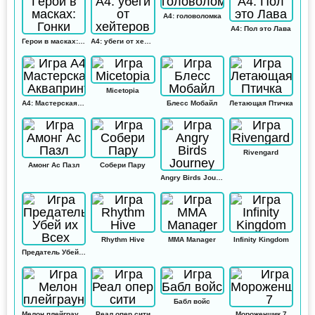
А4: головоломка
А4: Пол это Лава
Герои в масках: Гонки
А4: убеги от хейтеров
Micetopia
А4: Мастерская Аквапринт
Блесс Мобайл
Летающая Птичка
Rivengard
Амонг Ас Пазл
Собери Пару
Angry Birds Journey
Rhythm Hive
MMA Manager
Infinity Kingdom
Предатель Убей их Всех
Бабл войс
Мелон плейграунд
Реал опер сити
Мороженщик 7