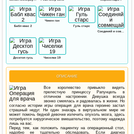
Чикен ган
Бабл квас 2
Гуль старс
Соединяй и совмещай
Десктоп гусь
Чиселки 19
ОПИСАНИЕ
Все королевство привыкло видеть
прелестную принцессу Рапунцель в
отличном настроении. Девушка всегда
звонко смеялась и радовалась в жизни. Но
согласно истории игры операция для врача героиню застал
страшный недуг. Ни один знахарь в виртуальном мире не
может помочь бедной девочке излечить опухоль мозга, здесь
потребуется хирургическое вмешательство, поэтому надежда
лишь на вас.
Перед тем, как положить пациентку на операционный стол,
надобно ее тщательно обследовать. Если диагноз