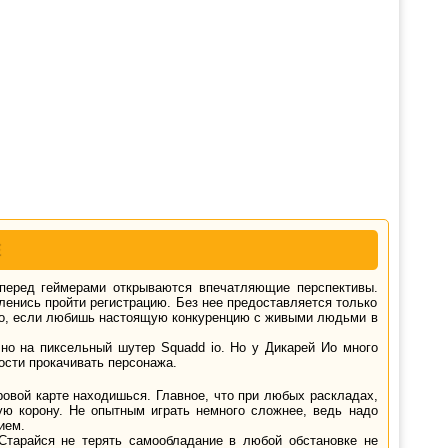
Е
т перед геймерами открываются впечатляющие перспективы.
ленись пройти регистрацию. Без нее предоставляется только
 io, если любишь настоящую конкуренцию с живыми людьми в
чно на пиксельный шутер Squadd io. Но у Дикарей Ио много
ости прокачивать персонажа.
гровой карте находишься. Главное, что при любых раскладах,
ую корону. Не опытным играть немного сложнее, ведь надо
ием.
 Старайся не терять самообладание в любой обстановке не