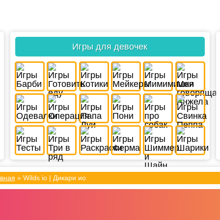
Игры для девочек
вная
»
Wilds io | Дикари ио