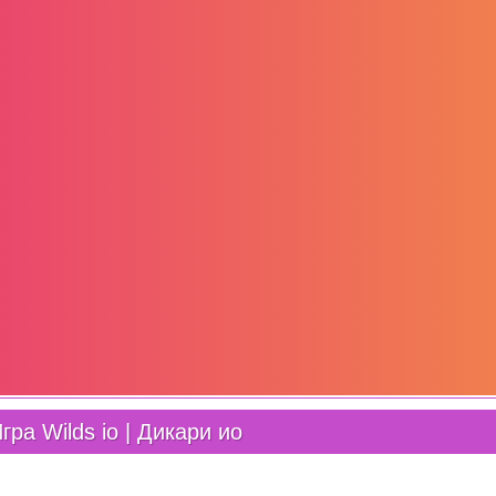
гра Wilds io | Дикари ио