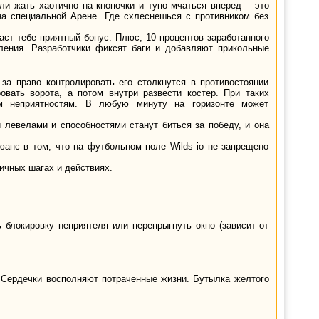
ли жать хаотично на кнопочки и тупо мчаться вперед – это
 на специальной Арене. Где схлеснешься с противником без
даст тебе приятный бонус. Плюс, 10 процентов заработанного
вления. Разработчики фиксят баги и добавляют прикольные
 за право контролировать его столкнутся в противостоянии
вать ворота, а потом внутри развести костер. При таких
ым неприятностям. В любую минуту на горизонте может
 левелами и способностями станут биться за победу, и она
нюанс в том, что на футбольном поле Wilds io не запрещено
личных шагах и действиях.
 блокировку неприятеля или перепрыгнуть окно (зависит от
о. Сердечки восполняют потраченные жизни. Бутылка желтого