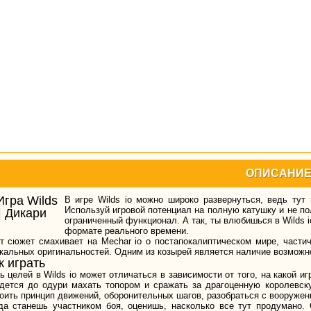
ОПИСАНИ
В игре Wilds io можно широко развернуться, ведь ту
Используй игровой потенциал на полную катушку и не по
ограниченный функционал. А так, ты влюбишься в Wilds
формате реального времени.
т сюжет смахивает на Mechar io о постапокалиптическом мире, части
кальных оригинальностей. Одним из козырей является наличие возможн
к играть
ь целей в Wilds io может отличаться в зависимости от того, на какой и
дется до одури махать топором и сражать за драгоценную королевск
оить принцип движений, оборонительных шагов, разобраться с вооружен
да станешь участником боя, оценишь, насколько все тут продумано.