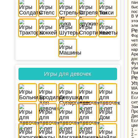
пан
быс
пос
В W
это
эле
Р
Фор
чет
об
нар
Аре
дос
Фут
уби
Пра
Игры для девочек
Р
Уп
WAS
Кли
Есл
сит
Заж
Про
Дво
Есл
цве
1 –
2 –