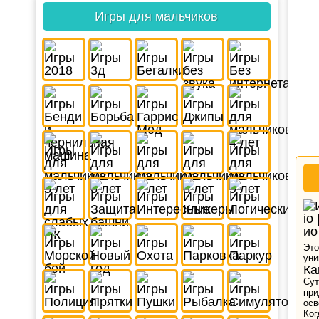
Игры для мальчиков
Это
уни
Ка
Сут
при
осв
Ког