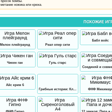
 бросок бомбы.
 метание ножика или крюка.
ПОХОЖИЕ ИГ
Бабл войс
Мелон плейграунд
Реал опер сити
Чикен ган
Гуль старс
Соединяй и совм
Айс крим 6
Грибные истории: Кликер
ФНФ Микимау
ФНФ Гипно