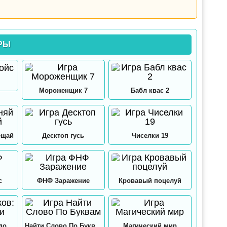
РЫ
Мороженщик 7
Бабл квас 2
ещай
Десктоп гусь
Чиселки 19
с
ФНФ Заражение
Кровавый поцелуй
12 замков: Папа и дочки
Найти Слово По Буквам
Магический мир