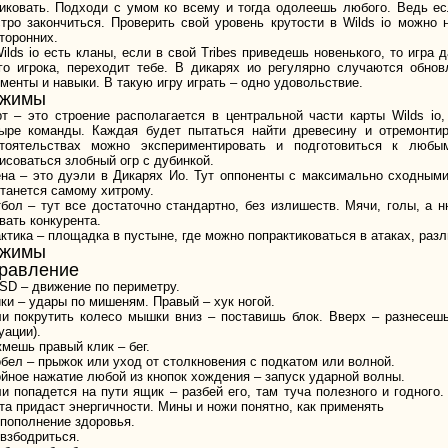
иковать. Подходи с умом ко всему и тогда одолеешь любого. Ведь ес
тро закончиться. Проверить свой уровень крутости в Wilds io можно
торонних.
ilds io есть кланы, если в свой Tribes приведешь новенького, то игра 
го игрока, переходит тебе. В дикарях ио регулярно случаются обно
менты и навыки. В такую игру играть – одно удовольствие.
ежимы
т – это строение располагается в центральной части карты Wilds io,
ыре команды. Каждая будет пытаться найти древесину и отремонтиро
стоятельствах можно экспериментировать и подготовиться к люб
исоваться злобный огр с дубинкой.
на – это дуэли в Дикарях Ио. Тут оппоненты с максимально сходными
танется самому хитрому.
бол – тут все достаточно стандартно, без излишеств. Мячи, голы, а 
вать конкурента.
ктика – площадка в пустыне, где можно попрактиковаться в атаках, раз
ежимы
равление
D – движение по периметру.
ки – удары по мишеням. Правый – хук ногой.
и покрутить колесо мышки вниз – поставишь блок. Вверх – разнесешь
уации).
мешь правый клик – бег.
бел – прыжок или уход от столкновения с подкатом или волной.
йное нажатие любой из кнопок хождения – запуск ударной волны.
и попадется на пути ящик – разбей его, там туча полезного и годног
та придаст энергичности. Мины и ножи понятно, как применять
 пополнение здоровья.
 взбодриться.