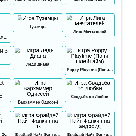
Туземцы
Лига Мечтателей
Игра в кальмара: Амонг ас
Леди Диана
Poppy Playtime (Попи ПлейТайм)
GO
Свадьба по Любви
Вархаммер Одиссей
Нео: Фрайдей Найт Фанкин
Фрайдей Найт Фанкин на пк
Фрайдей Найт Фанкин на андроид