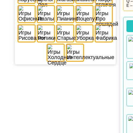
Q –
E –