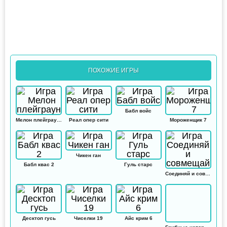
ПОХОЖИЕ ИГРЫ
Бабл войс
Мелон плейграунд
Реал опер сити
Мороженщик 7
Чикен ган
Бабл квас 2
Гуль старс
Соединяй и совмещай
Десктоп гусь
Чиселки 19
Айс крим 6