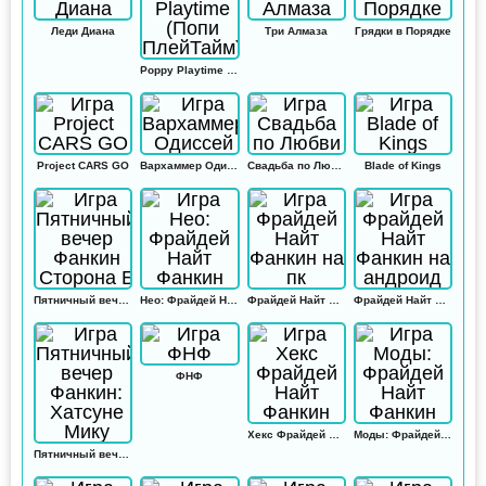
Леди Диана
Три Алмаза
Грядки в Порядке
Poppy Playtime (Попи ПлейТайм)
Project CARS GO
Вархаммер Одиссей
Свадьба по Любви
Blade of Kings
Пятничный вечер Фанкин Сторона Б
Нео: Фрайдей Найт Фанкин
Фрайдей Найт Фанкин на пк
Фрайдей Найт Фанкин на андроид
ФНФ
Хекс Фрайдей Найт Фанкин
Моды: Фрайдей Найт Фанкин
Пятничный вечер Фанкин: Хатсуне Мику