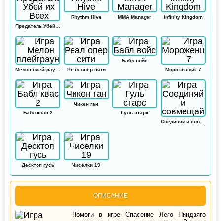
Rhythm Hive
MMA Manager
Infinity Kingdom
Предатель Убей их Всех
Бабл войс
Мелон плейграунд
Реал опер сити
Мороженщик 7
Чикен ган
Бабл квас 2
Гуль старс
Соединяй и совмещай
Десктоп гусь
Чиселки 19
ОПИСАНИЕ
Помоги в игре Спасение Лего Ниндзяго