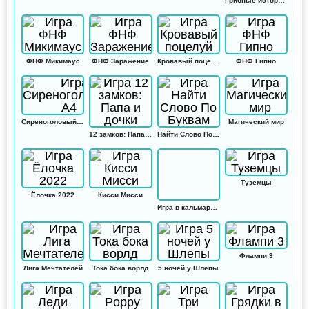
Грибные истории: Кликер
ФНФ Микимаус
ФНФ Заражение
Кровавый поцелуй
ФНФ Гипно
Сиреноголовый А4
Магический мир
12 замков: Папа и дочки
Найти Слово По Буквам
Туземцы
Ёлочка 2022
Кисси Мисси
Игра в кальмара: Амонг ас
Флампи 3
Лига Мечтателей
Тока бока ворлд
5 ночей у Шлепы