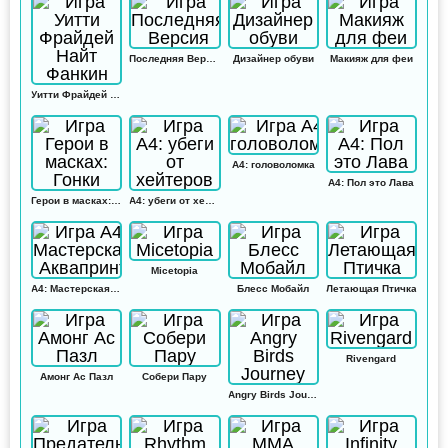
Последняя Версия
Дизайнер обуви
Макияж для феи
Уитти Фрайдей Найт Фанкин
А4: головоломка
А4: Пол это Лава
Герои в масках: Гонки
А4: убеги от хейтеров
Micetopia
А4: Мастерская Аквапринт
Блесс Мобайл
Летающая Птичка
Rivengard
Амонг Ас Пазл
Собери Пару
Angry Birds Journey