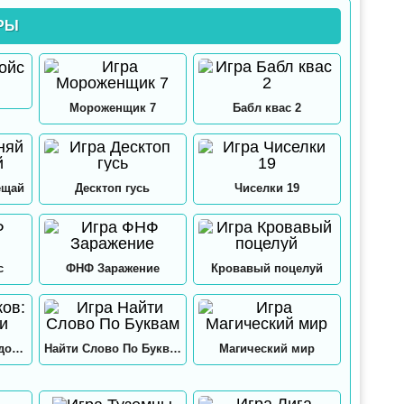
РЫ
Мороженщик 7
Бабл квас 2
ещай
Десктоп гусь
Чиселки 19
с
ФНФ Заражение
Кровавый поцелуй
12 замков: Папа и дочки
Найти Слово По Буквам
Магический мир