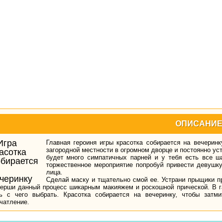
ОПИСАНИ
Главная героиня игры красотка собирается на вечерин
загородной местности в огромном дворце и постоянно ус
будет много симпатичных парней и у тебя есть все ш
торжественное мероприятие попробуй привести девушк
лица.
Сделай маску и тщательно смой ее. Устрани прыщики п
ерши данный процесс шикарным макияжем и роскошной прической. В га
ь с чего выбрать. Красотка собирается на вечеринку, чтобы затм
чатление.