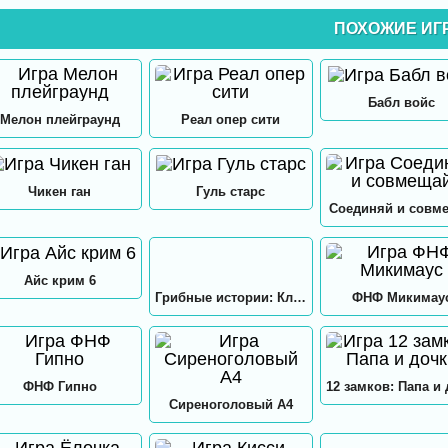
ПОХОЖИЕ ИГ
Бабл войс
Мелон плейграунд
Реал опер сити
Чикен ган
Гуль старс
Соединяй и совм
Айс крим 6
Грибные истории: Кликер
ФНФ Микимау
ФНФ Гипно
Сиреноголовый А4