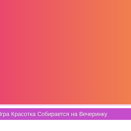
гра Красотка Собирается на Вечеринку