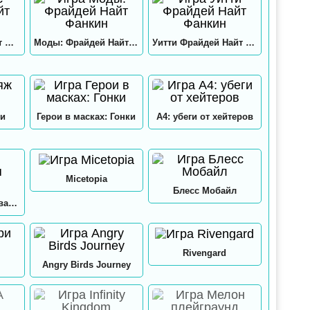
Хекс Фрайдей Найт Фанкин
Моды: Фрайдей Найт Фанкин
Уитти Фрайдей Найт Фанкин
и
Герои в масках: Гонки
А4: убеги от хейтеров
Micetopia
Блесс Мобайл
А4: Мастерская Аквапринт
Rivengard
Angry Birds Journey