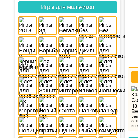
Игры для мальчиков
Зав
ест
впе