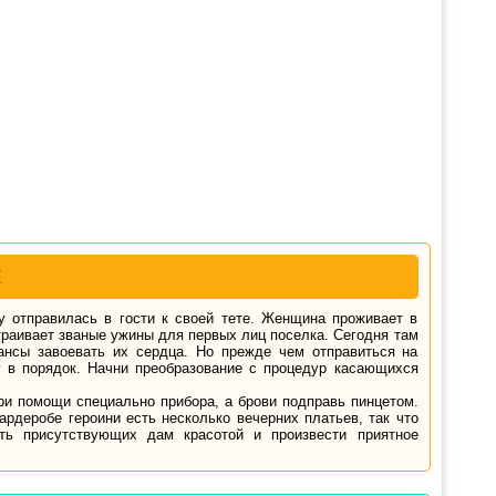
Е
ку отправилась в гости к своей тете. Женщина проживает в
траивает званые ужины для первых лиц поселка. Сегодня там
ансы завоевать их сердца. Но прежде чем отправиться на
у в порядок. Начни преобразование с процедур касающихся
ри помощи специально прибора, а брови подправь пинцетом.
рдеробе героини есть несколько вечерних платьев, так что
ить присутствующих дам красотой и произвести приятное