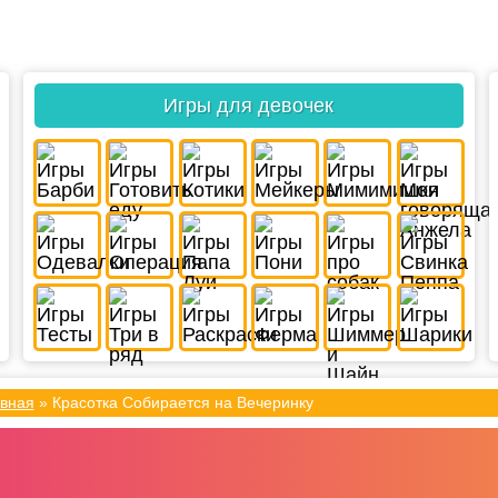
Игры для девочек
вная
»
Красотка Собирается на Вечеринку