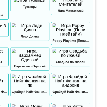
Туземцы
Лига Мечтателей
Игра в кальмара: Амонг ас
Леди Диана
Poppy Playtime (Попи ПлейТайм)
GO
Свадьба по Любви
Вархаммер Одиссей
Нео: Фрайдей Найт Фанкин
Фрайдей Найт Фанкин на пк
Фрайдей Найт Фанкин на андроид