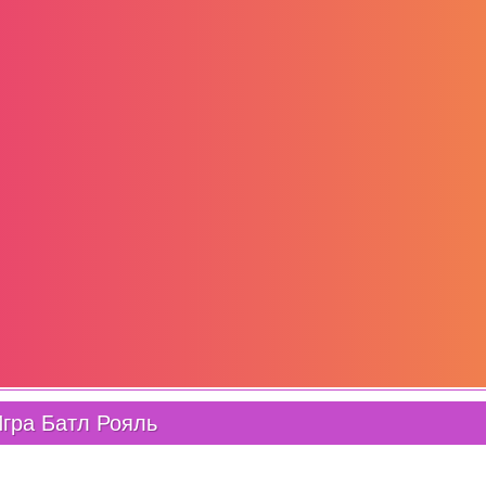
гра Батл Рояль