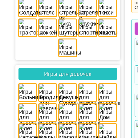
п
с
Игры для девочек