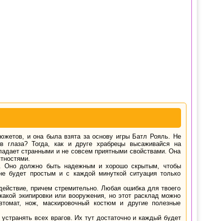
южетов, и она была взята за основу игры Батл Рояль. Не
в глаза? Тогда, как и друге храбрецы высаживайся на
бладает странными и не совсем приятными свойствами. Она
ятностями.
м. Оно должно быть надежным и хорошо скрытым, чтобы
 не будет простым и с каждой минуткой ситуация только
действие, причем стремительно. Любая ошибка для твоего
какой экипировки или вооружения, но этот расклад можно
автомат, нож, маскировочный костюм и другие полезные
о устранять всех врагов. Их тут достаточно и каждый будет