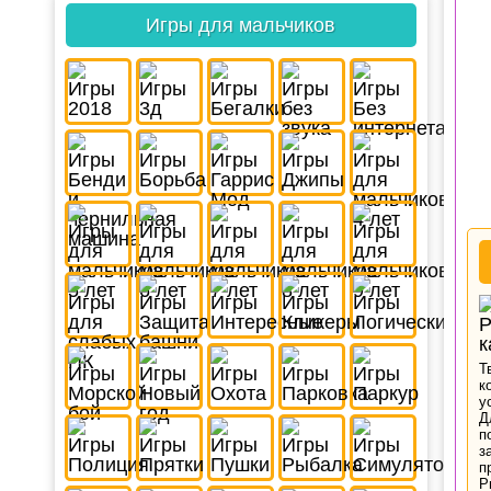
Игры для мальчиков
Т
к
у
Д
п
з
п
Р