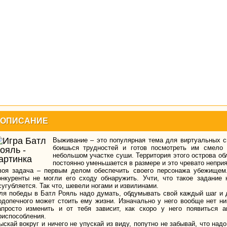
ОПИСАНИЕ
Выживание – это популярная тема для виртуальных с
боишься трудностей и готов посмотреть им смело 
небольшом участке суши. Территория этого острова о
постоянно уменьшается в размере и это чревато непри
воя задача – первым делом обеспечить своего персонажа убежище
онкуренты не могли его сходу обнаружить. Учти, что такое задание
сугубляется. Так что, шевели ногами и извилинами.
ля победы в Батл Рояль надо думать, обдумывать свой каждый шаг и 
одопечного может стоить ему жизни. Изначально у него вообще нет ни
апросто изменить и от тебя зависит, как скоро у него появиться 
риспособления.
ыскай вокруг и ничего не упускай из виду, попутно не забывай, что над