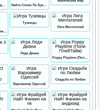
Магический мир
12 замков: Папа и дочки
Найти Слово По Буквам
Туземцы
Лига Мечтателей
Игра в кальмара: Амонг ас
Леди Диана
Poppy Playtime (Попи ПлейТайм)
GO
Свадьба по Любви
Вархаммер Одиссей