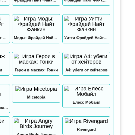
Нео: Фрайдей Найт Фанкин
Фрайдей Найт Фанкин на пк
Фрайдей Найт Фанкин на андроид
Хекс Фрайдей Найт Фанкин
Моды: Фрайдей Найт Фанкин
Уитти Фрайдей Найт Фанкин
и
Герои в масках: Гонки
А4: убеги от хейтеров
Micetopia
Блесс Мобайл
А4: Мастерская Аквапринт
Rivengard
Angry Birds Journey