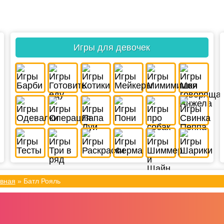
Игры для девочек
вная
»
Батл Рояль